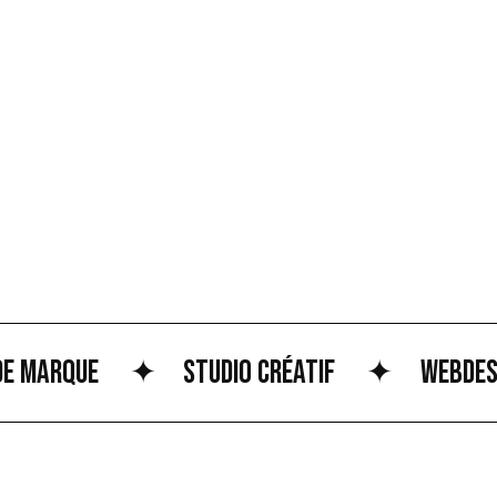
 marque
✦
Studio Créatif
✦
Webdesign