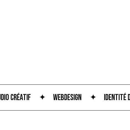
 Créatif
✦
Webdesign
✦
Identité de