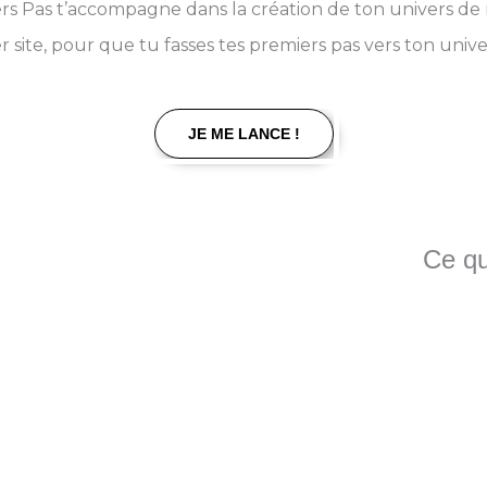
ers Pas t’accompagne dans la création de ton univers d
 site, pour que tu fasses tes premiers pas vers ton unive
JE ME LANCE !
Ce qu
e commence par une
e faut pour poser les bases de ta marque en