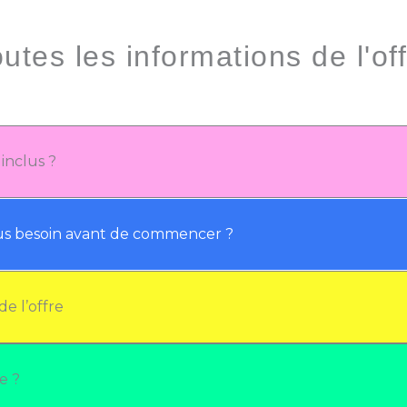
utes les informations de l'of
 inclus ?
us besoin avant de commencer ?
e l’offre
e ?