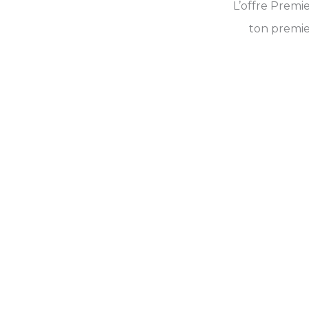
L’offre Premi
ton premier
Chaque belle histoir
première page
Premiers Pas
, c’est l’accompagnement qu’il t
ligne.