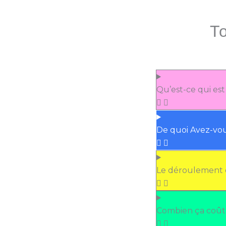
To
Qu’est-ce qui est
De quoi Avez-vo
Le déroulement d
Combien ça coût