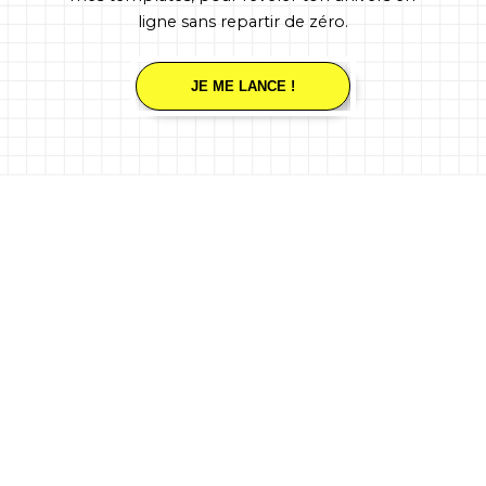
ligne sans repartir de zéro.
JE ME LANCE !
Ce que tu pourrais
Tu as déjà ton
avoir
identité, il
est temps de
lui donner une
place sur le
web